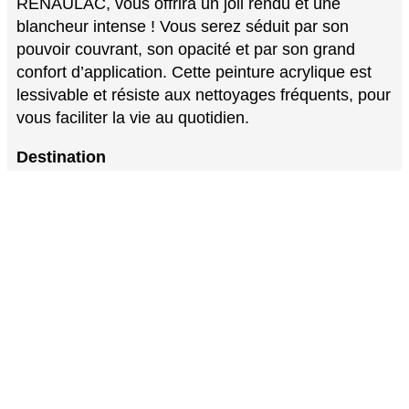
RENAULAC, vous offrira un joli rendu et une
blancheur intense ! Vous serez séduit par son
pouvoir couvrant, son opacité et par son grand
confort d’application. Cette peinture acrylique est
lessivable et résiste aux nettoyages fréquents, pour
vous faciliter la vie au quotidien.
Destination
Toutes pièces de vie, comme les chambres, séjours,
couloirs…
Murs et plafonds : tous supports intérieurs
traditionnels (plâtre, plaques de plâtre, carreaux de
plâtre), bois et dérivés, anciennes peintures.
Conseil d’application
Conditions idéales d’application entre 8°C et 25°C,
par temps sec et hors courant d’air. La peinture est
prête à l’emploi. Le support doit être sain, propre et
sec.