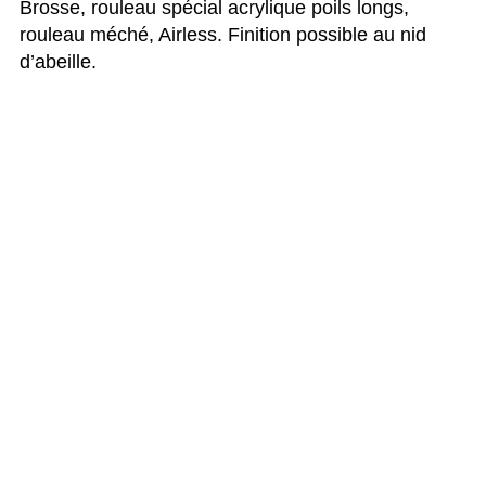
Brosse, rouleau spécial acrylique poils longs,
rouleau méché, Airless. Finition possible au nid
d’abeille.
Couleur
Blanc et teintes façade
Aspect du film
Mat
Conditionnement
23Kg
300 à 400 g/m² suivant
Rendement
système
Sec
8 h
Recouvrable
24 h
DOCUMENTATION