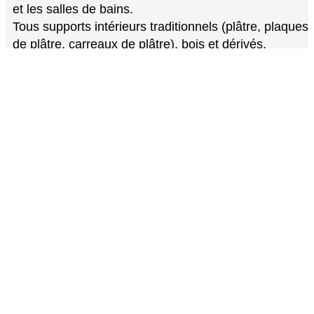
et les salles de bains.
Tous supports intérieurs traditionnels (plâtre, plaques
de plâtre, carreaux de plâtre), bois et dérivés,
anciennes peintures.
Conseil d’application
Conditions idéales d’application entre 8°C et 30°C,
par temps sec et hors courant d’air. La peinture est
prête à l’emploi. Le support doit être propre, sec, non
pulvérulent et cohérent.
1/ Sur fonds non peints, sains et cohérents : brosser,
dépoussiérer et reboucher si nécessaire. Appliquer
une couche de Sous-couche Plaques de plâtre
RENAULAC (sur ciment, plaques de plâtre et
dérivés), ou bien une sous-couche Universelle
RENAULAC (sur plâtre, carreaux de plâtres,
supports hydrofugées, bois et dérivés). Sur fonds