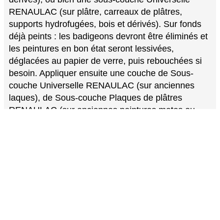
RENAULAC (sur plâtre, carreaux de plâtres,
supports hydrofugées, bois et dérivés). Sur fonds
déjà peints : les badigeons devront être éliminés et
les peintures en bon état seront lessivées,
déglacées au papier de verre, puis rebouchées si
besoin. Appliquer ensuite une couche de Sous-
couche Universelle RENAULAC (sur anciennes
laques), de Sous-couche Plaques de plâtres
RENAULAC (sur anciennes peintures mates ou
satinées). Pour les supports poudreux ou friables,
restructurer avec le Fixateur supports poreux
RENAULAC. Pour les métaux, imprimer avec un
antirouille.
2/ Mélanger la peinture avant et pendant l’utilisation,
afin de bien l’homogénéiser.
3/ A l’aide d’une brosse ou d’un rouleau, appliquer