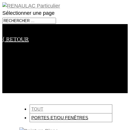
Sélectionner une page
⟨ RETOUR
DÉCOUVREZ NOS PRODUITS
SPÉCIALEMENT ÉLABORÉS POUR
VOS FENÊTRES / PORTES
TOUT
PORTES ET/OU FENÊTRES