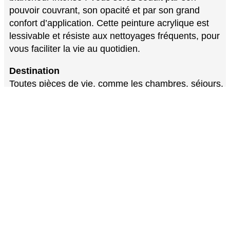
pouvoir couvrant, son opacité et par son grand
confort d’application. Cette peinture acrylique est
lessivable et résiste aux nettoyages fréquents, pour
vous faciliter la vie au quotidien.
Destination
Toutes pièces de vie, comme les chambres, séjours,
couloirs…
Murs et plafonds : tous supports intérieurs
traditionnels (plâtre, plaques de plâtre, carreaux de
plâtre), bois et dérivés, anciennes peintures.
Conseil d’application
Conditions idéales d’application entre 8°C et 25°C,
par temps sec et hors courant d’air. La peinture est
prête à l’emploi. Le support doit être sain, propre et
sec.
1/ Sur support non peints, sains et cohérents :